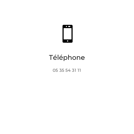

Téléphone
05 35 54 31 11